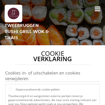
TWEEBRUGGEN
SUSHI GRILL WOK &
THAIS
COOKIE
VERKLARING
Cookies in- of uitschakelen en cookies
verwijderen
Gepersonaliseerde cookie-pakket
Thuisbezorgd.nl en aangesloten externe partijen tonen je
gepersonaliseerde advertenties, die naar onze mening relevant zijn
voor jou. Onze website werkt zoals je zou verwachten. We